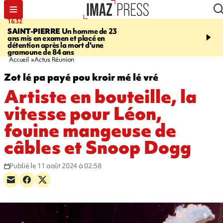
16:32
21:08
SAINT-PIERRE
Un homme de 23
MONDE
Arabie saoudit
ans mis en examen et placé en
et Turquie scellent un p
détention après la mort d'une
défense en pleine guerr
gramoune de 84 ans
Orient
Accueil
Actus Réunion
Zot lé pa payé pou kroir mé lé vré
Artiste en bouteille, la
vitesse pour Léon,
fouine mangeuse de
câbles et Snoop Dogg
Publié le 11 août 2024 à 02:58