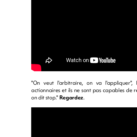
"On veut l'arbitraire, on va l'appliquer"
actionnaires et ils ne sont pas capables de ré
on dit stop."
Regardez
.