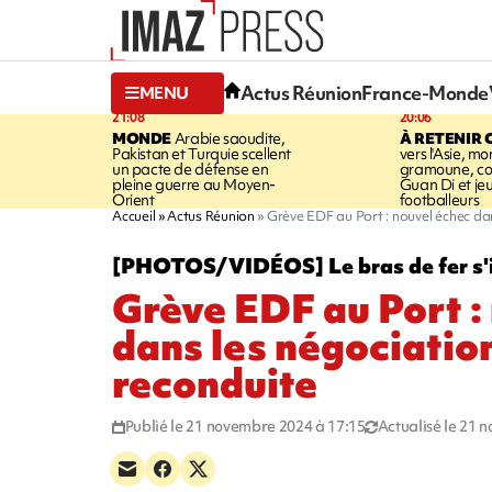
Actus Réunion
France-Monde
MENU
21:08
20:06
MONDE
Arabie saoudite,
À RETENIR 
Pakistan et Turquie scellent
vers l'Asie, mo
un pacte de défense en
gramoune, co
pleine guerre au Moyen-
Guan Di et je
Orient
footballeurs
Accueil
Actus Réunion
Grève EDF au Port : nouvel échec dan
[PHOTOS/VIDÉOS] Le bras de fer s'in
Grève EDF au Port :
dans les négociation
reconduite
Publié le 21 novembre 2024 à 17:15
Actualisé le 21 