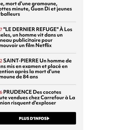
sie, mort d'une gramoune,
ottes minute, Guan Di et jeunes
tballeurs
"LE DERNIER REFUGE"
À Los
7
eles, un homme vit dans un
neau publicitaire pour
mouvoir un film Netflix
SAINT-PIERRE
Un homme de
2
ans mis en examen et placé en
ention après la mort d'une
moune de 84 ans
PRUDENCE
Des cocotes
6
ute vendues chez Carrefour à La
nion risquent d'exploser
PLUS D’INFOS