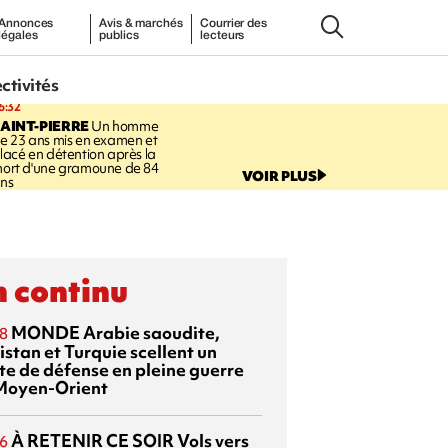
Annonces
Avis & marchés
Courrier des
légales
publics
lecteurs
ectivités
6:32
AINT-PIERRE
Un homme
e 23 ans mis en examen et
lacé en détention après la
ort d'une gramoune de 84
VOIR PLUS
ns
 continu
MONDE
Arabie saoudite,
8
istan et Turquie scellent un
te de défense en pleine guerre
Moyen-Orient
À RETENIR CE SOIR
Vols vers
6