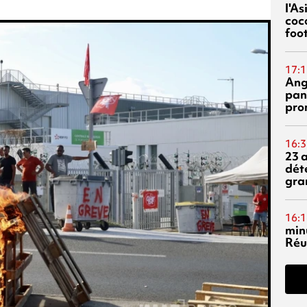
l'A
coc
foo
17:1
Ang
pan
pro
16:3
23 
dét
gra
16:1
min
Réu