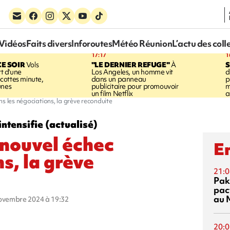
Vidéos
Faits divers
Inforoutes
Météo Réunion
L’actu des coll
17:17
1
CE SOIR
Vols
"LE DERNIER REFUGE"
À
S
rt d'une
Los Angeles, un homme vit
d
cottes minute,
dans un panneau
p
unes
publicitaire pour promouvoir
m
un film Netflix
a
s les négociations, la grève reconduite
tensifie (actualisé)
 nouvel échec
En
s, la grève
21:0
Pak
pac
au 
novembre 2024 à 19:32
20:0