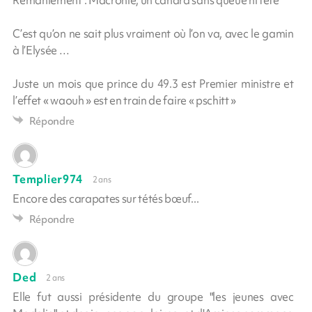
Remaniement : Macronie, un canard sans queue ni tête
C’est qu’on ne sait plus vraiment où l’on va, avec le gamin
à l’Elysée …
Juste un mois que prince du 49.3 est Premier ministre et
l’effet « waouh » est en train de faire « pschitt »
Répondre
Templier974
2 ans
Encore des carapates sur tétés bœuf...
Répondre
Ded
2 ans
Elle fut aussi présidente du groupe "les jeunes avec