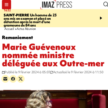
16:32
21:08
SAINT-PIERRE
Un homme de 23
MONDE
Arabie saoudit
ans mis en examen et placé en
et Turquie scellent un p
détention après la mort d'une
défense en pleine guerr
gramoune de 84 ans
Orient
Accueil
Actus Réunion
Remaniement
Marie Guévenoux
nommée ministre
déléguée aux Outre-mer
Publié le 9 février 2024 à 05:07
Actualisé le 9 février 2024 à 11:50