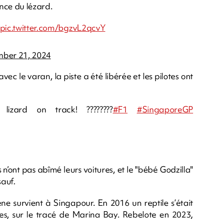
nce du lézard.
pic.twitter.com/bgzvL2qcvY
ber 21, 2024
ec le varan, la piste a été libérée et les pilotes ont
lizard on track! ????????
#F1
#SingaporeGP
’ont pas abîmé leurs voitures, et le "bébé Godzilla"
sauf.
ène survient à Singapour. En 2016 un reptile s’était
bres, sur le tracé de Marina Bay. Rebelote en 2023,