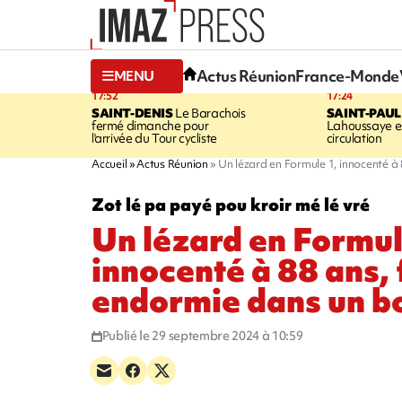
Actus Réunion
France-Monde
MENU
17:52
17:24
SAINT-DENIS
Le Barachois
SAINT-PAUL
fermé dimanche pour
Lahoussaye es
l'arrivée du Tour cycliste
circulation
Accueil
Actus Réunion
Un lézard en Formule 1, innocenté à 
Zot lé pa payé pou kroir mé lé vré
Un lézard en Formul
innocenté à 88 ans, f
endormie dans un b
Publié le 29 septembre 2024 à 10:59