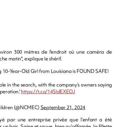
environ 300 mètres de l'endroit où une caméra de
che matin", explique le shérif.
 10-Year-Old Girl from Louisiana is FOUND SAFE!
e in the search, with the company’s owners saying
peration.'
https://t.co/14SldEXEOJ
 Children (@NCMEC)
September 21, 2024
yé par une entreprise privée que l’enfant a été
 un bois. Saine et sauve, bien qu’affamée, la fillette