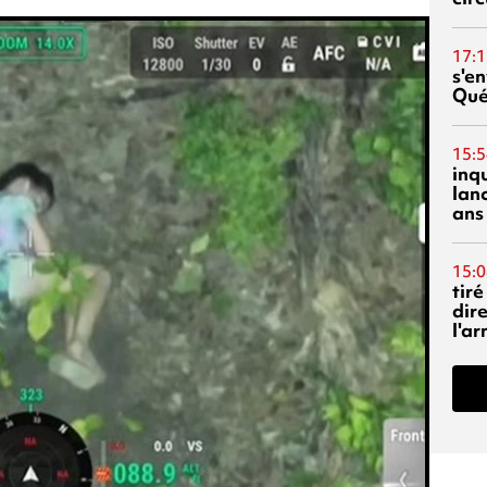
17:1
s'en
Qué
15:5
inq
lanc
ans
15:0
tiré
dir
l'a