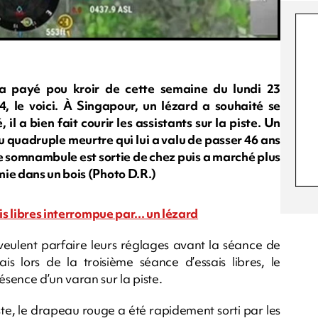
 payé pou kroir de cette semaine du lundi 23
 le voici. À Singapour, un lézard a souhaité se
il a bien fait courir les assistants sur la piste. Un
u quadruple meurtre qui lui a valu de passer 46 ans
une somnambule est sortie de chez puis a marché plus
ie dans un bois (Photo D.R.)
is libres interrompue par... un lézard
 veulent parfaire leurs réglages avant la séance de
s lors de la troisième séance d’essais libres, le
sence d’un varan sur la piste.
iste, le drapeau rouge a été rapidement sorti par les