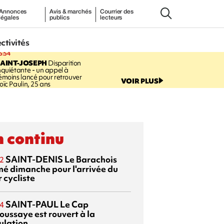
Annonces
Avis & marchés
Courrier des
légales
publics
lecteurs
ectivités
5:54
AINT-JOSEPH
Disparition
nquiétante - un appel à
émoins lancé pour retrouver
VOIR PLUS
oïc Paulin, 25 ans
 continu
SAINT-DENIS
Le Barachois
2
mé dimanche pour l'arrivée du
 cycliste
SAINT-PAUL
Le Cap
4
oussaye est rouvert à la
ulation