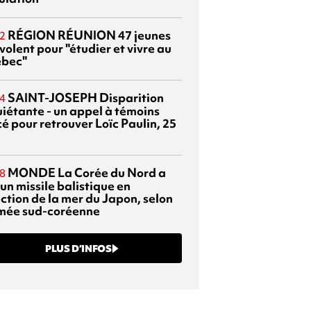
RÉGION RÉUNION
47 jeunes
2
volent pour "étudier et vivre au
bec"
SAINT-JOSEPH
Disparition
4
uiétante - un appel à témoins
é pour retrouver Loïc Paulin, 25
MONDE
La Corée du Nord a
8
 un missile balistique en
ection de la mer du Japon, selon
rmée sud-coréenne
PLUS D’INFOS