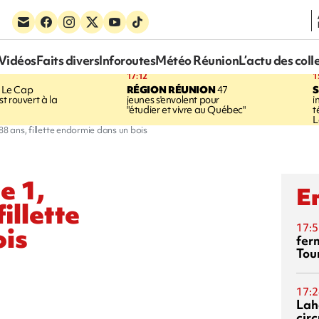
Vidéos
Faits divers
Inforoutes
Météo Réunion
L’actu des coll
17:12
1
Le Cap
RÉGION RÉUNION
47
S
t rouvert à la
jeunes s'envolent pour
i
"étudier et vivre au Québec"
t
L
88 ans, fillette endormie dans un bois
e 1,
En
illette
17:5
ois
fer
Tour
17:2
Lah
circ