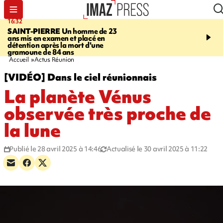
16:32
21:08
SAINT-PIERRE
Un homme de 23
MONDE
Arabie saoudit
ans mis en examen et placé en
et Turquie scellent un p
détention après la mort d'une
défense en pleine guerr
gramoune de 84 ans
Orient
Accueil
Actus Réunion
[VIDÉO] Dans le ciel réunionnais
La planète Vénus
observée très proche de
la lune
Publié le 28 avril 2025 à 14:46
Actualisé le 30 avril 2025 à 11:22