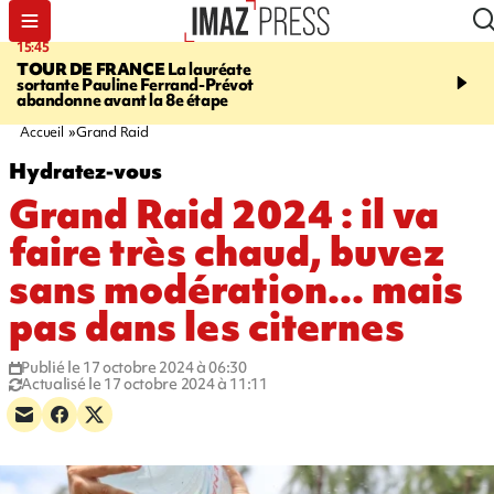
15:45
20:17
TOUR DE FRANCE
La lauréate
À RETENIR CE SOIR
Sé
sortante Pauline Ferrand-Prévot
routière, concours de nou
abandonne avant la 8e étape
du littoral fermée, courr
Darmanin et évacuation
Accueil
Grand Raid
Hydratez-vous
Grand Raid 2024 : il va
faire très chaud, buvez
sans modération... mais
pas dans les citernes
Publié le 17 octobre 2024 à 06:30
Actualisé le 17 octobre 2024 à 11:11