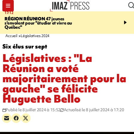
17:12
15:54
RÉGION RÉUNION
47 jeunes
SAINT-JOSEPH
Dispari
s'envolent pour "étudier et vivre au
inquiétante - un appel à
Québec"
lancé pour retrouver Loï
ans
Accueil
Législatives 2024
Six élus sur sept
Législatives : "La
Réunion a voté
majoritairement pour la
gauche" se félicite
Huguette Bello
Publié le 8 juillet 2024 à 15:52
Actualisé le 8 juillet 2024 à 17:20