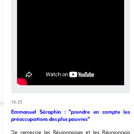
16:25
Emmanuel Séraphin : "prendre en compte les
préoccupations des plus pauvres"
"Je remercie les Réuionnaises et les Réunionnais