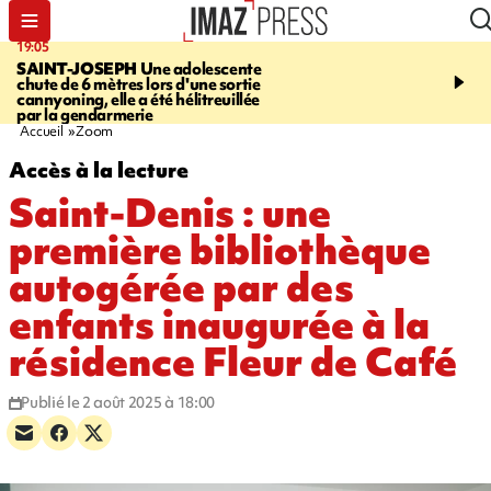
19:05
20:44
SAINT-JOSEPH
Une adolescente
À RETENIR CE SOIR
G
chute de 6 mètres lors d'une sortie
rouée de coups, cycliste,
cannyoning, elle a été hélitreuillée
personne disparue et c
par la gendarmerie
para-natation
Accueil
Zoom
Accès à la lecture
Saint-Denis : une
première bibliothèque
autogérée par des
enfants inaugurée à la
résidence Fleur de Café
Publié le 2 août 2025 à 18:00