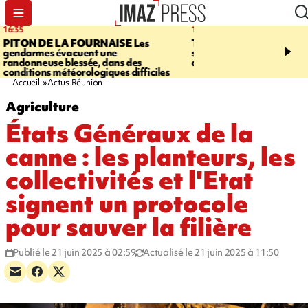
15:45
20:17
TOUR DE FRANCE
La lauréate
À RETENIR CE SOIR
Sé
sortante Pauline Ferrand-Prévot
routière, concours de nou
abandonne avant la 8e étape
du littoral fermée, courr
Darmanin et évacuation
Accueil
Actus Réunion
Agriculture
États Généraux de la
canne : les planteurs, les
collectivités et l'Etat
signent un protocole
pour sauver la filière
Publié le 21 juin 2025 à 02:59
Actualisé le 21 juin 2025 à 11:50