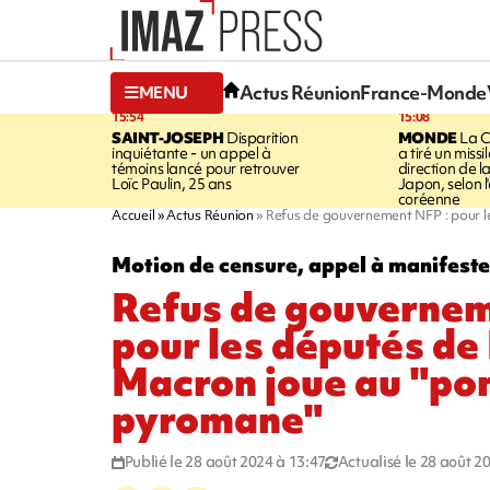
Actus Réunion
France-Monde
MENU
15:54
15:08
SAINT-JOSEPH
Disparition
MONDE
La C
inquiétante - un appel à
a tiré un missi
témoins lancé pour retrouver
direction de l
Loïc Paulin, 25 ans
Japon, selon 
coréenne
Accueil
Actus Réunion
Refus de gouvernement NFP : pour l
Motion de censure, appel à manifester
Refus de gouvernem
pour les députés de
Macron joue au "po
pyromane"
Publié le 28 août 2024 à 13:47
Actualisé le 28 août 2