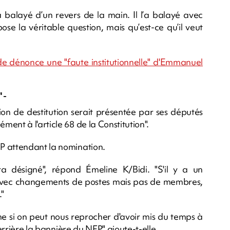
a balayé d’un revers de la main. Il l’a balayé avec
e la véritable question, mais qu’est-ce qu’il veut
nde dénonce une "faute institutionnelle" d'Emmanuel
 -
on de destitution serait présentée par ses députés
ent à l'article 68 de la Constitution".
P attendant la nomination.
 désigné", répond Émeline K/Bidi. "S'il y a un
avec changements de postes mais pas de membres,
"
me si on peut nous reprocher d'avoir mis du temps à
errière la bannière du NFP" ajoute-t-elle.