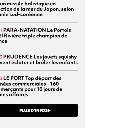
 un missile balistique en
ection de la mer du Japon, selon
rmée sud-coréenne
PARA-NATATION
Le Portois
1
l Rivière triple champion de
nce
PRUDENCE
Les jouets squishy
3
ent éclater et brûler les enfants
LE PORT
Top départ des
3
rnées commerciales - 160
merçants pour 10 jours de
nes affaires
PLUS D’INFOS