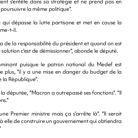
ident s'entête dans sa stratégie et ne prend pas en
e poursuivre la même politique".
e qui dépasse la lutte partisane et met en cause la
me-t-il.
 va de la responsabilité du président et quand on est
le solution c'est de démissionner", abonde le député.
dominant puisque le patron national du Medef est
e plus, "il y a une mise en danger du budget de la
e la République".
a députée, "Macron a outrepassé ses fonctions". "Il
ns."
e Premier ministre mais ça s'arrête là". "Il serait
 à elle de construire un gouvernement qui obtiendra
"