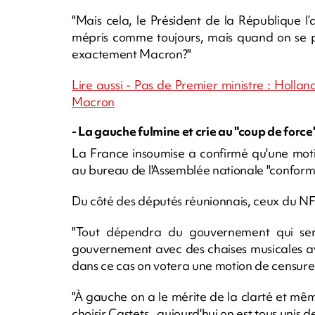
"Mais cela, le Président de la République l’
mépris comme toujours, mais quand on se pos
exactement Macron?"
Lire aussi - Pas de Premier ministre : Holla
Macron
- La gauche fulmine et crie au "coup de force"
La France insoumise a confirmé qu'une moti
au bureau de l'Assemblée nationale "conformém
Du côté des députés réunionnais, ceux du NF
"Tout dépendra du gouvernement qui sera
gouvernement avec des chaises musicales 
dans ce cas on votera une motion de censure.
"À gauche on a le mérite de la clarté et mê
choisir Castets, aujourd'hui on est tous unis d