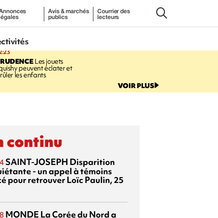
Annonces
Avis & marchés
Courrier des
légales
publics
lecteurs
ectivités
2:23
PRUDENCE
Les jouets
quishy peuvent éclater et
rûler les enfants
VOIR PLUS
 continu
SAINT-JOSEPH
Disparition
4
uiétante - un appel à témoins
é pour retrouver Loïc Paulin, 25
MONDE
La Corée du Nord a
8