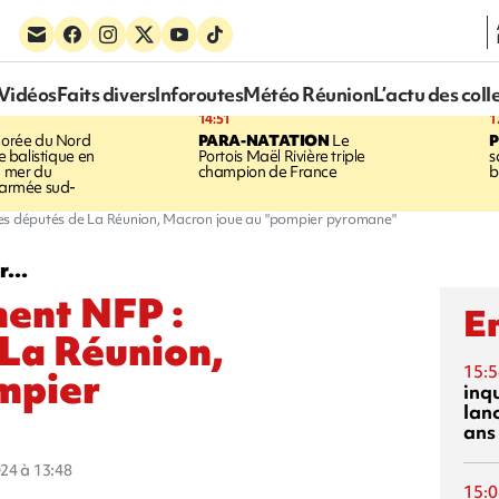
Vidéos
Faits divers
Inforoutes
Météo Réunion
L’actu des coll
14:51
1
orée du Nord
PARA-NATATION
Le
le balistique en
Portois Maël Rivière triple
s
a mer du
champion de France
b
l'armée sud-
es députés de La Réunion, Macron joue au "pompier pyromane"
...
ent NFP :
En
 La Réunion,
15:5
mpier
inq
lanc
ans
024 à 13:48
15:0