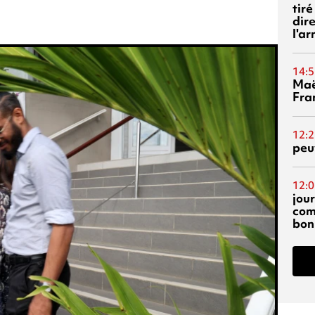
tiré
dir
l'a
14:5
Maë
Fra
12:2
peuv
12:0
jou
com
bon