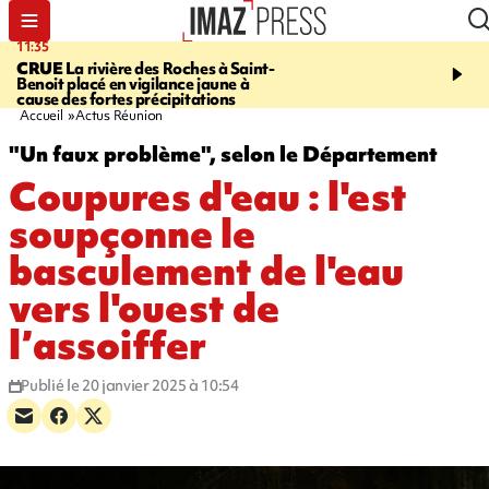
11:57
11:48
SAINT-DENIS
Le téléphérique
LE TAMPON
Prudence,
Papang a repris du service
l'eau est dégradée à la
cafres
Accueil
Actus Réunion
"Un faux problème", selon le Département
Coupures d'eau : l'est
soupçonne le
basculement de l'eau
vers l'ouest de
l’assoiffer
Publié le 20 janvier 2025 à 10:54