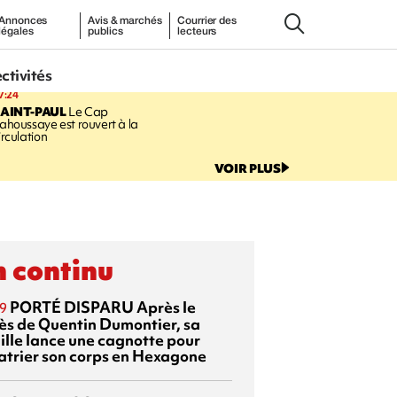
Annonces
Avis & marchés
Courrier des
légales
publics
lecteurs
ectivités
7:24
AINT-PAUL
Le Cap
ahoussaye est rouvert à la
irculation
VOIR PLUS
 continu
PORTÉ DISPARU
Après le
9
ès de Quentin Dumontier, sa
ille lance une cagnotte pour
atrier son corps en Hexagone