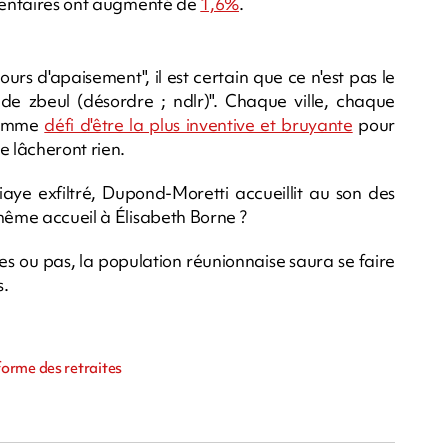
imentaires ont augmenté de
1,6%
.
urs d'apaisement", il est certain que ce n'est pas le
 de zbeul (désordre ; ndlr)". Chaque ville, chaque
 comme
défi d'être la plus inventive et bruyante
pour
 lâcheront rien.
 exfiltré, Dupond-Moretti accueillit au son des
 même accueil à Élisabeth Borne ?
oles ou pas, la population réunionnaise saura se faire
s.
m
orme des retraites