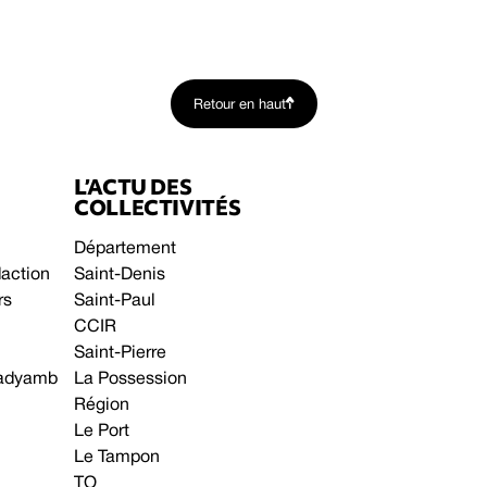
Retour en haut
L’ACTU DES
COLLECTIVITÉS
Département
daction
Saint-Denis
rs
Saint-Paul
CCIR
Saint-Pierre
 gadyamb
La Possession
Région
Le Port
Le Tampon
TO