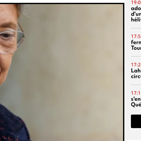
19:0
ado
d'un
hél
17:5
fer
Tour
17:2
Lah
circ
17:1
s'en
Qué