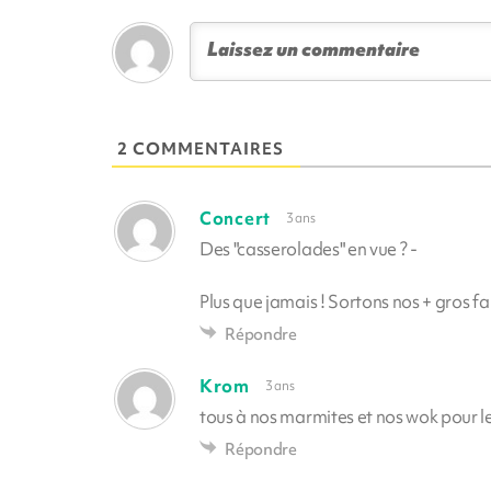
2 COMMENTAIRES
Concert
3 ans
Des "casserolades" en vue ? -
Plus que jamais ! Sortons nos + gros fa
Répondre
Krom
3 ans
tous à nos marmites et nos wok pour le
Répondre