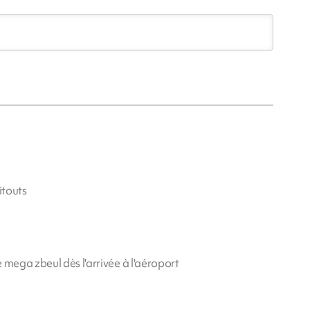
itouts
 mega zbeul dès l'arrivée à l'aéroport