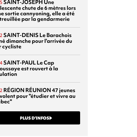
SAINT-JOSEPH
Une
5
lescente chute de 6 mètres lors
e sortie cannyoning, elle a été
itreuillée par la gendarmerie
SAINT-DENIS
Le Barachois
2
mé dimanche pour l'arrivée du
 cycliste
SAINT-PAUL
Le Cap
4
oussaye est rouvert à la
ulation
RÉGION RÉUNION
47 jeunes
2
volent pour "étudier et vivre au
bec"
PLUS D’INFOS