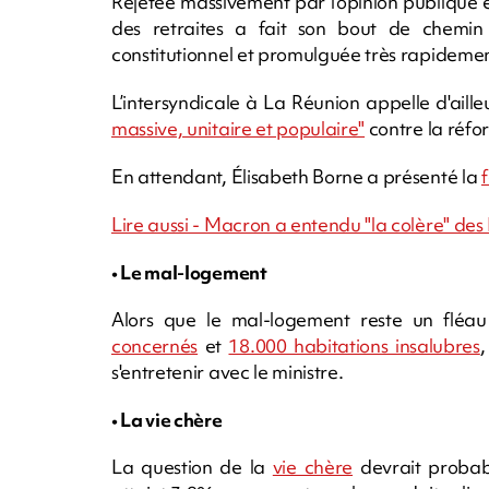
Rejetée massivement par l'opinion publique 
des retraites a fait son bout de chemin
constitutionnel et promulguée très rapideme
L’intersyndicale à La Réunion appelle d'aille
massive, unitaire et populaire"
contre la réfor
En attendant, Élisabeth Borne a présenté la
Lire aussi - Macron a entendu "la colère" des
• Le mal-logement
Alors que le mal-logement reste un flé
concernés
et
18.000 habitations insalubres
s'entretenir avec le ministre.
• La vie chère
La question de la
vie chère
devrait probabl