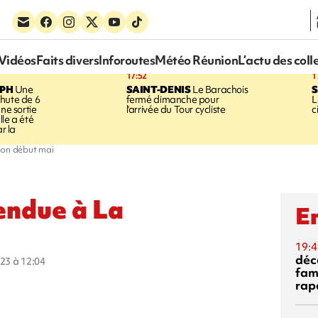
Vidéos
Faits divers
Inforoutes
Météo Réunion
L’actu des coll
17:52
1
EPH
Une
SAINT-DENIS
Le Barachois
S
hute de 6
fermé dimanche pour
L
une sortie
l'arrivée du Tour cycliste
c
le a été
ar la
ion début mai
endue à La
En
19:4
déc
023 à 12:04
fam
rap