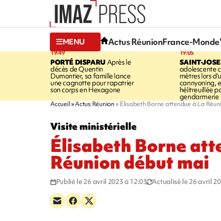
Actus Réunion
France-Monde
MENU
19:49
19:05
PORTÉ DISPARU
Après le
SAINT-JOS
décès de Quentin
adolescente c
Dumontier, sa famille lance
mètres lors d'
une cagnotte pour rapatrier
cannyoning, el
son corps en Hexagone
hélitreuillée p
gendarmerie
Accueil
Actus Réunion
Élisabeth Borne attendue à La Réun
Visite ministérielle
Élisabeth Borne att
Réunion début mai
Publié le 26 avril 2023 à 12:03
Actualisé le 26 avril 2