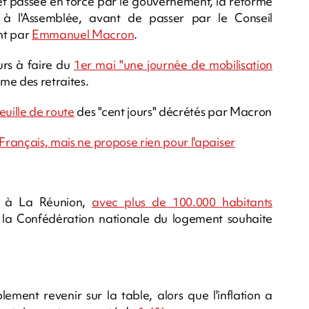
et passée en force par le gouvernement, la réforme
 à l'Assemblée, avant de passer par le Conseil
nt par
Emmanuel Macron
.
urs à faire du
1er mai "une journée de mobilisation
me des retraites.
feuille de route
des "cent jours" décrétés par Macron
 Français, mais ne propose rien pour l'apaiser
au à La Réunion,
avec plus de 100.000 habitants
, la Confédération nationale du logement souhaite
ement revenir sur la table, alors que l'inflation a