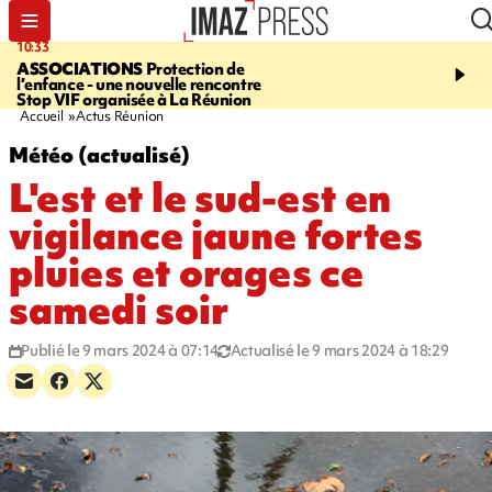
10:33
15:03
ASSOCIATIONS
Protection de
CANADA
Vaste feu de 
l’enfance - une nouvelle rencontre
l'ouest du pays, 20.000 
Stop VIF organisée à La Réunion
l'état d'urgence déclaré
Accueil
Actus Réunion
Météo (actualisé)
L'est et le sud-est en
vigilance jaune fortes
pluies et orages ce
samedi soir
Publié le 9 mars 2024 à 07:14
Actualisé le 9 mars 2024 à 18:29