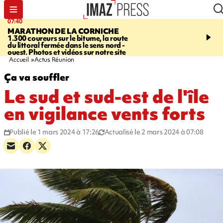
07:40
10:33
MARATHON DE LA CORNICHE
ASSOCIATIONS
Protec
1.300 coureurs sur le bitume, la route
l’enfance - une nouvelle
du littoral fermée dans le sens nord -
Stop VIF organisée à La
ouest. Photos et vidéos sur notre site
Accueil
Actus Réunion
Ça va souffler
Le sud et sud-est de l'île
en vigilance vents forts
Publié le 1 mars 2024 à 17:26
Actualisé le 2 mars 2024 à 07:08