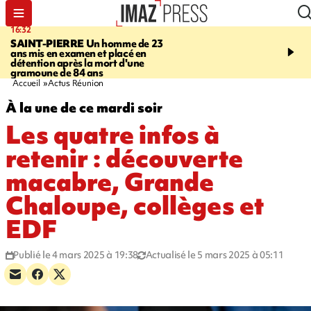
16:32
21:08
SAINT-PIERRE
Un homme de 23
MONDE
Arabie saoudit
ans mis en examen et placé en
et Turquie scellent un p
détention après la mort d'une
défense en pleine guerr
gramoune de 84 ans
Orient
Accueil
Actus Réunion
À la une de ce mardi soir
Les quatre infos à
retenir : découverte
macabre, Grande
Chaloupe, collèges et
EDF
Publié le 4 mars 2025 à 19:38
Actualisé le 5 mars 2025 à 05:11