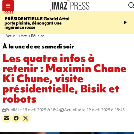
09:25
11:43
PRÉSIDENTIELLE
Gabriel Attal
INFOROUTE
À Saint-D
porte plainte, dénonçant une
accident après le virage 
ingérence russe
Jamaïque provoque 9 
d'embouteillages
Accueil
Actus Réunion
À la une de ce samedi soir
Les quatre infos à
retenir : Maximin Chane
Ki Chune, visite
présidentielle, Bisik et
robots
Publié le 19 avril 2025 à 18:44
Actualisé le 19 avril 2025 à 18:45