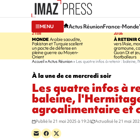
Actus Réunion
France-Monde
MENU
21:08
20:06
MONDE
Arabie saoudite,
À RETENIR 
Pakistan et Turquie scellent
vers l'Asie, mo
un pacte de défense en
gramoune, co
pleine guerre au Moyen-
Guan Di et je
Orient
footballeurs
Accueil
Actus Réunion
Les quatre infos à retenir : baleine
À la une de ce mercredi soir
Les quatre infos à re
baleine, l'Hermitag
agroalimentaire et
Publié le 21 mai 2025 à 19:26
Actualisé le 21 mai 202