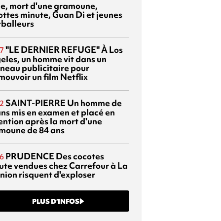
sie, mort d'une gramoune,
ottes minute, Guan Di et jeunes
tballeurs
"LE DERNIER REFUGE"
À Los
7
eles, un homme vit dans un
neau publicitaire pour
mouvoir un film Netflix
SAINT-PIERRE
Un homme de
2
ans mis en examen et placé en
ention après la mort d'une
moune de 84 ans
PRUDENCE
Des cocotes
6
ute vendues chez Carrefour à La
nion risquent d'exploser
PLUS D’INFOS