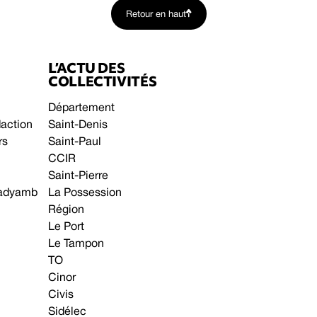
Retour en haut
L’ACTU DES
COLLECTIVITÉS
Département
daction
Saint-Denis
rs
Saint-Paul
CCIR
Saint-Pierre
 gadyamb
La Possession
Région
Le Port
Le Tampon
TO
Cinor
Civis
Sidélec