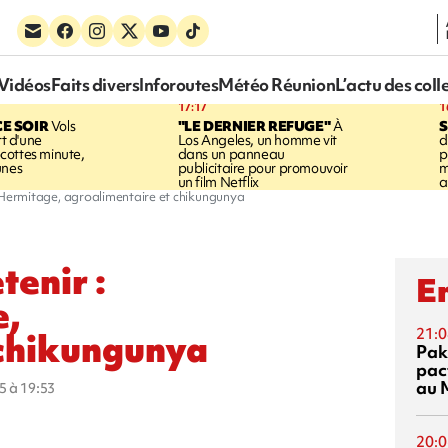
Vidéos
Faits divers
Inforoutes
Météo Réunion
L’actu des coll
17:17
1
CE SOIR
Vols
"LE DERNIER REFUGE"
À
S
rt d'une
Los Angeles, un homme vit
d
cottes minute,
dans un panneau
p
unes
publicitaire pour promouvoir
m
un film Netflix
a
, l'Hermitage, agroalimentaire et chikungunya
tenir :
En
e,
21:0
 chikungunya
Pak
pac
au 
5 à 19:53
20:0