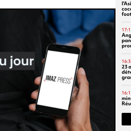
l'A
coc
foo
17:1
Ang
pan
pro
16:3
23 
dét
gra
16:1
min
Réu