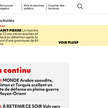
Annonces
Avis & marchés
Courrier des
légales
publics
lecteurs
ectivités
6:32
AINT-PIERRE
Un homme
e 23 ans mis en examen et
lacé en détention après la
ort d'une gramoune de 84
VOIR PLUS
ns
 continu
MONDE
Arabie saoudite,
8
istan et Turquie scellent un
te de défense en pleine guerre
Moyen-Orient
À RETENIR CE SOIR
Vols vers
6