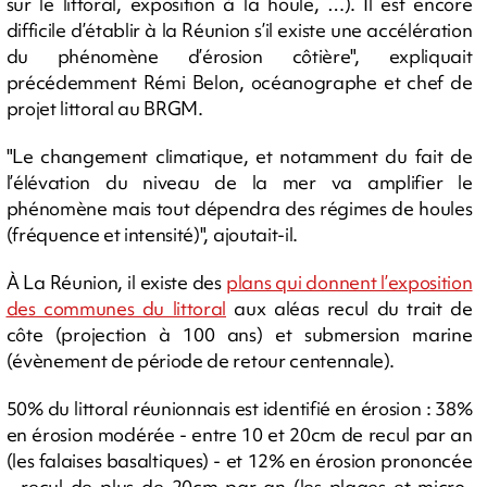
sur le littoral, exposition à la houle, …). Il est encore
difficile d’établir à la Réunion s’il existe une accélération
du phénomène d’érosion côtière", expliquait
précédemment Rémi Belon, océanographe et chef de
projet littoral au BRGM.
"Le changement climatique, et notamment du fait de
l’élévation du niveau de la mer va amplifier le
phénomène mais tout dépendra des régimes de houles
(fréquence et intensité)", ajoutait-il.
À La Réunion, il existe des
plans qui donnent l’exposition
des communes du littoral
aux aléas recul du trait de
côte (projection à 100 ans) et submersion marine
(évènement de période de retour centennale).
50% du littoral réunionnais est identifié en érosion : 38%
en érosion modérée - entre 10 et 20cm de recul par an
(les falaises basaltiques) - et 12% en érosion prononcée
- recul de plus de 20cm par an (les plages et micro-