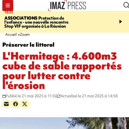
10:33
09:14
ASSOCIATIONS
Protection de
GIRONDE
Retour timid
l’enfance - une nouvelle rencontre
touristes au Porge, enco
Stop VIF organisée à La Réunion
par le mégafeu
Accueil
Zoom
Préserver le littoral
L'Hermitage : 4.600m3
cube de sable rapportés
pour lutter contre
l'érosion
Publié le 21 mai 2025 à 11:02
Actualisé le 21 mai 2025 à 14:58