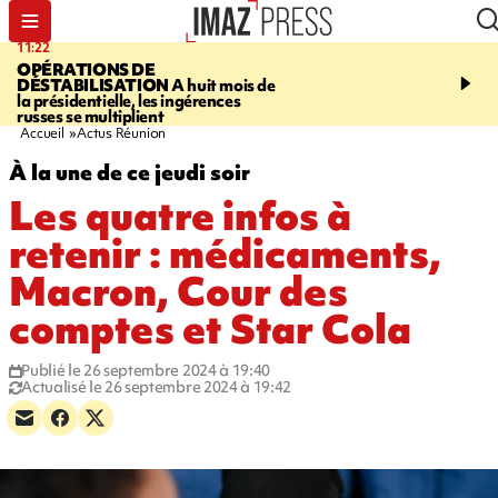
11:22
14:51
OPÉRATIONS DE
PARA-NATATION
Le P
DÉSTABILISATION
A huit mois de
Rivière triple champion
la présidentielle, les ingérences
russes se multiplient
Accueil
Actus Réunion
À la une de ce jeudi soir
Les quatre infos à
retenir : médicaments,
Macron, Cour des
comptes et Star Cola
Publié le 26 septembre 2024 à 19:40
Actualisé le 26 septembre 2024 à 19:42