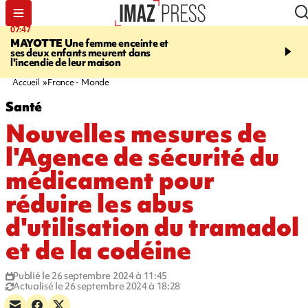
07:47
10:48
MAYOTTE
Une femme enceinte et
MALAISE
L'acteur fran
ses deux enfants meurent dans
Christophe Lambert s'e
l'incendie de leur maison
pleine séance de dédica
Etats-Unis. Vidéo sur no
Accueil
France - Monde
Santé
Nouvelles mesures de
l'Agence de sécurité du
médicament pour
réduire les abus
d'utilisation du tramadol
et de la codéine
Publié le 26 septembre 2024 à 11:45
Actualisé le 26 septembre 2024 à 18:28