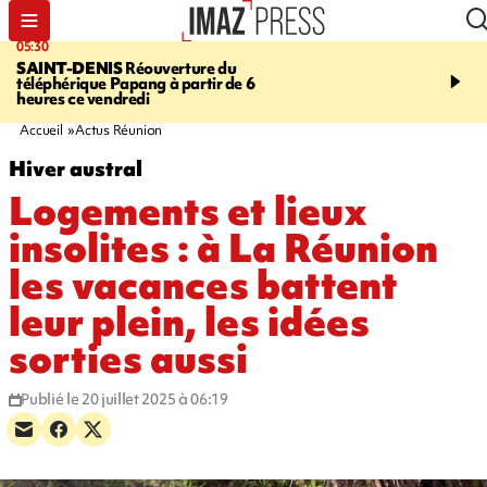
05:30
07:00
SAINT-DENIS
Réouverture du
LA MÉTÉO DAPRÉ M
téléphérique Papang à partir de 6
ROSINA
Un vendredi so
heures ce vendredi
Accueil
Actus Réunion
Hiver austral
Logements et lieux
insolites : à La Réunion
les vacances battent
leur plein, les idées
sorties aussi
Publié le 20 juillet 2025 à 06:19