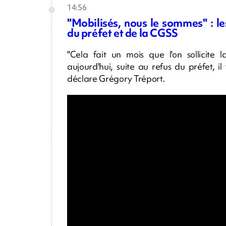
14:56
"Mobilisés, nous le sommes" : 
du préfet et de la CGSS
"Cela fait un mois que l'on sollicite 
aujourd'hui, suite au refus du préfet, il
déclare Grégory Tréport.