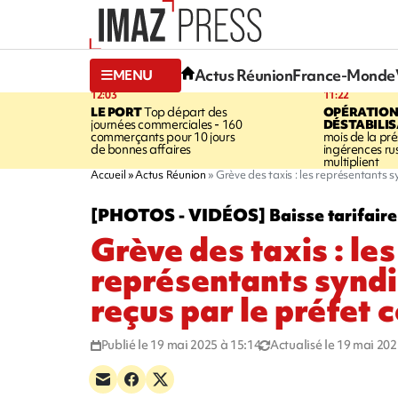
Actus Réunion
France-Monde
MENU
12:03
11:22
LE PORT
Top départ des
OPÉRATION
journées commerciales - 160
DÉSTABILI
commerçants pour 10 jours
mois de la prés
de bonnes affaires
ingérences ru
multiplient
Accueil
Actus Réunion
Grève des taxis : les représentants s
[PHOTOS - VIDÉOS] Baisse tarifaire 
Grève des taxis : les
représentants synd
reçus par le préfet 
Publié le 19 mai 2025 à 15:14
Actualisé le 19 mai 202