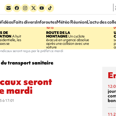
Vidéos
Faits divers
Inforoutes
Météo Réunion
L’actu des coll
10:13
0
S DE
ROUTE DE LA
U
SATION
A huit
MONTAGNE
Un cycliste
identielle, les
évacué en urgence absolue
s
sses se
après une collision avec une
p
voiture
a
yndicaux seront reçus par le préfet ce mardi
du transport sanitaire
En
icaux seront
12:0
ce mardi
jou
com
bon
5 à 17:01
11:2