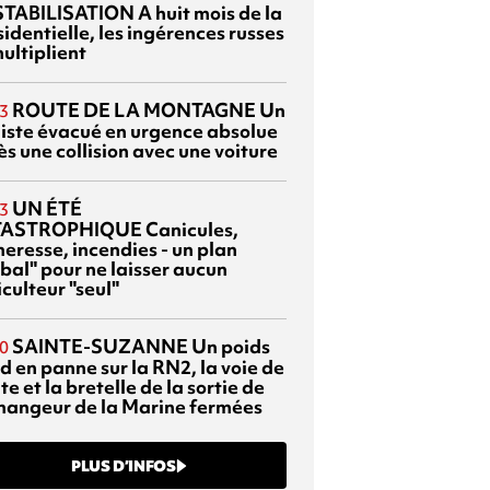
TABILISATION
A huit mois de la
identielle, les ingérences russes
ultiplient
ROUTE DE LA MONTAGNE
Un
3
liste évacué en urgence absolue
s une collision avec une voiture
UN ÉTÉ
3
TASTROPHIQUE
Canicules,
heresse, incendies - un plan
bal" pour ne laisser aucun
culteur "seul"
SAINTE-SUZANNE
Un poids
0
d en panne sur la RN2, la voie de
te et la bretelle de la sortie de
changeur de la Marine fermées
PLUS D’INFOS