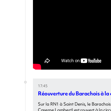
17:45
Réouverture du Barachois à la 
Sur la RN1 à Saint Denis, le Barachois (
Caserne Lambert) est rouvert à la circ