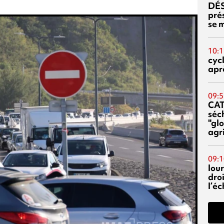
DÉS
prés
se m
10:1
cyc
aprè
09:5
CA
séc
"glo
agri
09:1
lour
droi
l’é