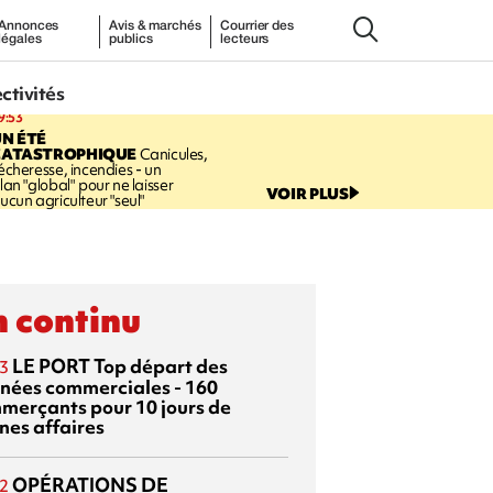
Annonces
Avis & marchés
Courrier des
légales
publics
lecteurs
ectivités
9:53
N ÉTÉ
CATASTROPHIQUE
Canicules,
écheresse, incendies - un
lan "global" pour ne laisser
VOIR PLUS
ucun agriculteur "seul"
 continu
LE PORT
Top départ des
3
rnées commerciales - 160
merçants pour 10 jours de
nes affaires
OPÉRATIONS DE
2