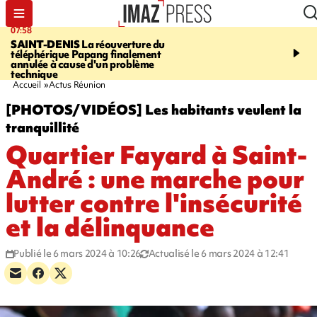
07:54
07:23
CAMPAGNE SUCRIÈRE
La FDSEA
MARATHON DE LA C
accuse Tereos de faire porter la
route du Littoral transf
responsabilité de la crise à l'usine de
piste de course pour plu
Bois-Rouge, aux planteurs
participants
Accueil
Actus Réunion
[PHOTOS/VIDÉOS] Les habitants veulent la
tranquillité
Quartier Fayard à Saint-
André : une marche pour
lutter contre l'insécurité
et la délinquance
Publié le 6 mars 2024 à 10:26
Actualisé le 6 mars 2024 à 12:41