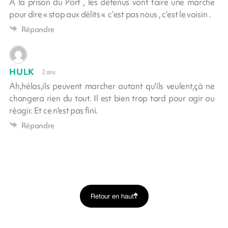
A la prison du Port , les détenus vont faire une marche
pour dire « stop aux délits « c’est pas nous , c’est le voisin .
Répondre
HULK
2 ans
Ah,hélas,ils peuvent marcher autant qu'ils veulent,çà ne
changera rien du tout. Il est bien trop tard pour agir ou
réagir. Et ce n'est pas fini.
Répondre
Retour en haut