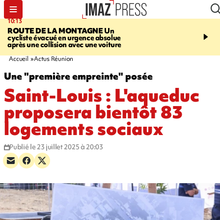
10:13
12:23
ROUTE DE LA MONTAGNE
Un
PRUDENCE
Les jouets
cycliste évacué en urgence absolue
peuvent éclater et brûler
après une collision avec une voiture
Accueil
Actus Réunion
Une "première empreinte" posée
Saint-Louis : L'aqueduc
proposera bientôt 83
logements sociaux
Publié le 23 juillet 2025 à 20:03