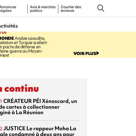
Annonces
Avis & marchés
Courrier des
légales
publics
lecteurs
ectivités
1:08
MONDE
Arabie saoudite,
akistan et Turquie scellent
n pacte de défense en
leine guerre au Moyen-
VOIR PLUS
rient
 continu
CRÉATEUR PÉI
Xénoscard, un
1
de cartes à collectionner
giné à La Réunion
JUSTICE
Le rappeur Moha La
2
ale condamné à deux ans pour