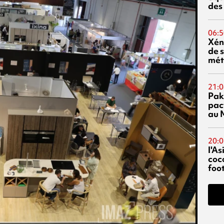
des
06:5
Xén
de s
mét
21:0
Pak
pac
au 
20:0
l'A
coc
foo