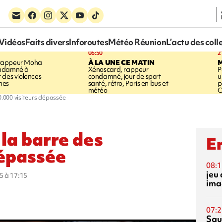
Vidéos
Faits divers
Inforoutes
Météo Réunion
L’actu des coll
06:50
2
rappeur Moha
À LA UNE CE MATIN
ondamné à
Xénoscard, rappeur
P
 des violences
condamné, jour de sport
u
mes
santé, rétro, Paris en bus et
p
météo
O
0.000 visiteurs dépassée
 la barre des
En
dépassée
08:1
jeu 
5 à 17:15
ima
07:2
Squ