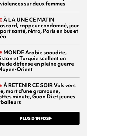
 violences sur deux femmes
À LA UNE CE MATIN
0
oscard, rappeur condamné, jour
port santé, rétro, Paris en bus et
éo
MONDE
Arabie saoudite,
8
istan et Turquie scellent un
te de défense en pleine guerre
Moyen-Orient
À RETENIR CE SOIR
Vols vers
6
sie, mort d'une gramoune,
ottes minute, Guan Di et jeunes
tballeurs
PLUS D’INFOS