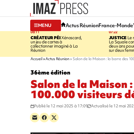
Actus Réunion
France-Monde
MENU
08:11
07:22
CRÉATEUR PÉI
Xénoscard,
JUSTICE
Le 
un jeu de cartes à
La Squale c
collectionner imaginé à La
deux ans pour
Réunion
sur deux fem
Accueil
Actus Réunion
Salon de la Maison : la barre des 10
36ème édition
Salon de la Maison :
100.000 visiteurs 
Publié le 12 mai 2025 à 17:09
Actualisé le 12 mai 202