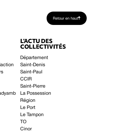
Retour en haut
L’ACTU DES
COLLECTIVITÉS
Département
daction
Saint-Denis
rs
Saint-Paul
CCIR
Saint-Pierre
 gadyamb
La Possession
Région
Le Port
Le Tampon
TO
Cinor