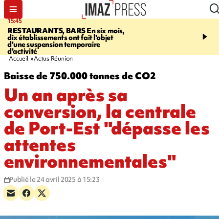
15:45
17:17
RESTAURANTS, BARS
En six mois,
"LE DERNIER REFUG
dix établissements ont fait l'objet
Angeles, un homme vit 
d'une suspension temporaire
panneau publicitaire po
d'activité
promouvoir un film Netf
Accueil
Actus Réunion
Baisse de 750.000 tonnes de CO2
Un an après sa
conversion, la centrale
de Port-Est "dépasse les
attentes
environnementales"
Publié le 24 avril 2025 à 15:23