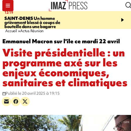
12:19
20:01
SAINT-DENIS
Un homme
A RETENIR CE SOIR
Ac
grièvement blessé à coups de
travail, bagarre à la gar
bouteille dans une bagarre
requin et Christophe L
Accueil
Actus Réunion
Emmanuel Macron sur l'île ce mardi 22 avril
Visite présidentielle : un
programme axé sur les
enjeux économiques,
sanitaires et climatiques
Publié le 20 avril 2025 à 19:15