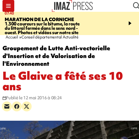
07:40
10:33
MARATHON DE LA CORNICHE
ASSOCIATIONS
Protec
1.300 coureurs sur le bitume, la route
l’enfance - une nouvelle
du littoral fermée dans le sens nord -
Stop VIF organisée à La
ouest. Photos et vidéos sur notre site
Accueil
Conseil départemental Actualité
Groupement de Lutte Anti-vectorielle
d'Insertion et de Valorisation de
l'Environnement
Le Glaive a fêté ses 10
ans
Publié le 12 mai 2016 à 08:24