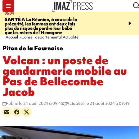
06:04
07:23
SANTÉ
A La Réunion, à cause de la
MARATHON DE LA C
précarité, les femmes ont deux fois
route du Littoral transf
plus de risque de perdre leur bébé
piste de course pour plu
que les mères de l'Hexagone
participants
Accueil
Conseil départemental Actualité
Piton de la Fournaise
Volcan : un poste de
gendarmerie mobile au
Pas de Bellecombe
Jacob
Publié le 21 août 2024 à 09:45
Actualisé le 21 août 2024 à 09:49