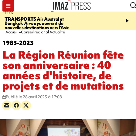
11:07
11:48
TRANSPORTS
Air Austral et
LE TAMPON
Prudence, 
Bangkok Airways ouvrent de
l'eau est dégradée à la P
nouvelles destinations vers l’Asie
cafres
Accueil
Conseil régional Actualité
1983-2023
La Région Réunion fête
son anniversaire : 40
années d'histoire, de
projets et de mutations
Publié le 28 avril 2023 à 17:08