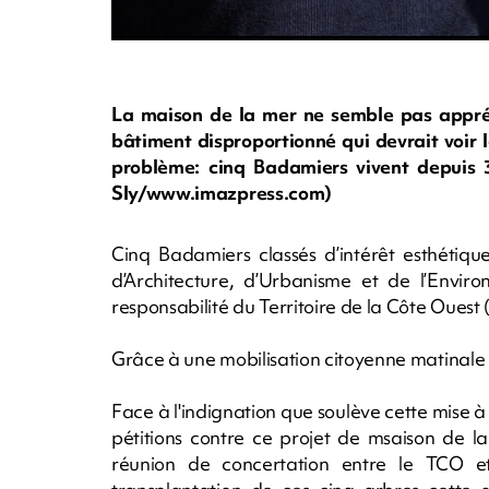
La maison de la mer ne semble pas appréci
bâtiment disproportionné qui devrait voir 
problème: cinq Badamiers vivent depuis 3
Sly/www.imazpress.com)
Cinq Badamiers classés d’intérêt esthétiqu
d’Architecture, d’Urbanisme et de l’Envir
responsabilité du Territoire de la Côte Ouest
Grâce à une mobilisation citoyenne matinale 
Face à l'indignation que soulève cette mise à 
pétitions contre ce projet de msaison de l
réunion de concertation entre le TCO et