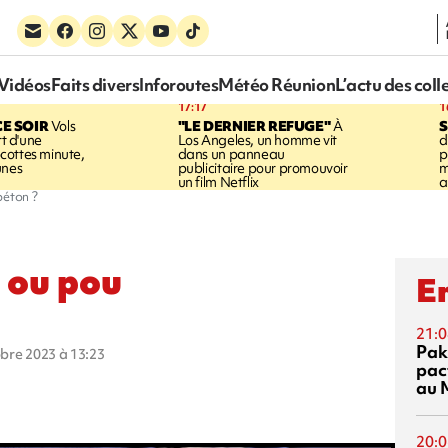
Vidéos
Faits divers
Inforoutes
Météo Réunion
L’actu des coll
17:17
1
CE SOIR
Vols
"LE DERNIER REFUGE"
À
S
rt d'une
Los Angeles, un homme vit
d
cottes minute,
dans un panneau
p
unes
publicitaire pour promouvoir
m
un film Netflix
a
béton ?
 ou pou
En
21:0
Pak
obre 2023 à 13:23
pac
au 
20:0