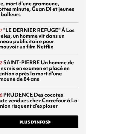
sie, mort d'une gramoune,
ottes minute, Guan Di et jeunes
tballeurs
"LE DERNIER REFUGE"
À Los
7
eles, un homme vit dans un
neau publicitaire pour
mouvoir un film Netflix
SAINT-PIERRE
Un homme de
2
ans mis en examen et placé en
ention après la mort d'une
moune de 84 ans
PRUDENCE
Des cocotes
6
ute vendues chez Carrefour à La
nion risquent d'exploser
PLUS D’INFOS