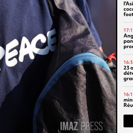
l'A
coc
foo
17:1
Ang
pan
pro
16:3
23 
dét
gra
16:1
min
Réu