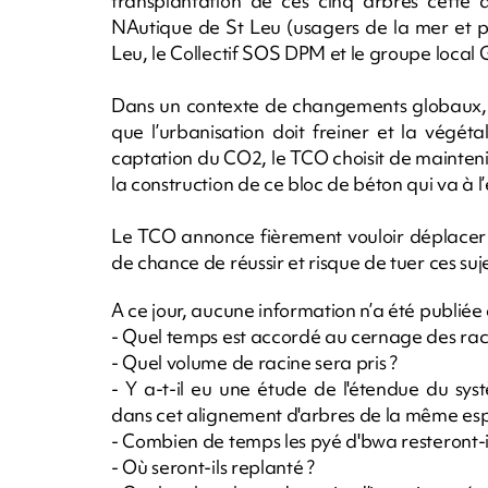
transplantation de ces cinq arbres cette a
NAutique de St Leu (usagers de la mer et pê
Leu, le Collectif SOS DPM et le groupe loca
Dans un contexte de changements globaux, où 
que l’urbanisation doit freiner et la végéta
captation du CO2, le TCO choisit de mainten
la construction de ce bloc de béton qui va à l’
Le TCO annonce fièrement vouloir déplacer l
de chance de réussir et risque de tuer ces suje
A ce jour, aucune information n’a été publiée o
- Quel temps est accordé au cernage des rac
- Quel volume de racine sera pris ?
- Y a-t-il eu une étude de l'étendue du sy
dans cet alignement d'arbres de la même es
- Combien de temps les pyé d'bwa resteront-ils
- Où seront-ils replanté ?