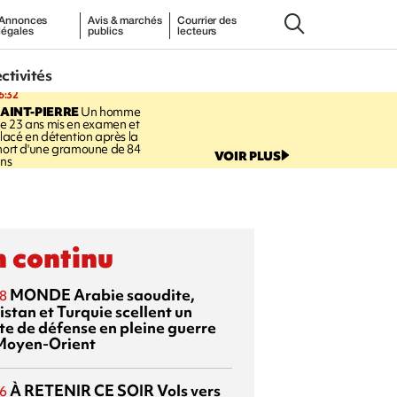
Annonces
Avis & marchés
Courrier des
légales
publics
lecteurs
ectivités
6:32
AINT-PIERRE
Un homme
e 23 ans mis en examen et
lacé en détention après la
ort d'une gramoune de 84
VOIR PLUS
ns
 continu
MONDE
Arabie saoudite,
8
istan et Turquie scellent un
te de défense en pleine guerre
Moyen-Orient
À RETENIR CE SOIR
Vols vers
6