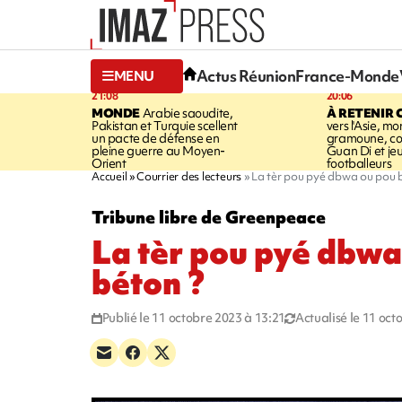
Actus Réunion
France-Monde
MENU
21:08
20:06
MONDE
Arabie saoudite,
À RETENIR 
Pakistan et Turquie scellent
vers l'Asie, mo
un pacte de défense en
gramoune, co
pleine guerre au Moyen-
Guan Di et je
Orient
footballeurs
Accueil
Courrier des lecteurs
La tèr pou pyé dbwa ou pou 
Tribune libre de Greenpeace
La tèr pou pyé dbwa
béton ?
Publié le 11 octobre 2023 à 13:21
Actualisé le 11 oct