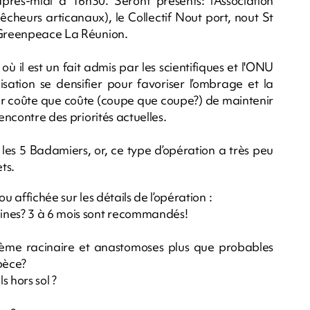
près-midi à 16h30. Seront présents: l'Association
cheurs articanaux), le Collectif Nout port, nout St
l Greenpeace La Réunion.
il est un fait admis par les scientifiques et l'ONU
lisation se densifier pour favoriser l’ombrage et la
ir coûte que coûte (coupe que coupe?) de maintenir
encontre des priorités actuelles.
es 5 Badamiers, or, ce type d’opération a très peu
ts.
u affichée sur les détails de l’opération :
ines? 3 à 6 mois sont recommandés!
stème racinaire et anastomoses plus que probables
pèce?
 hors sol ?