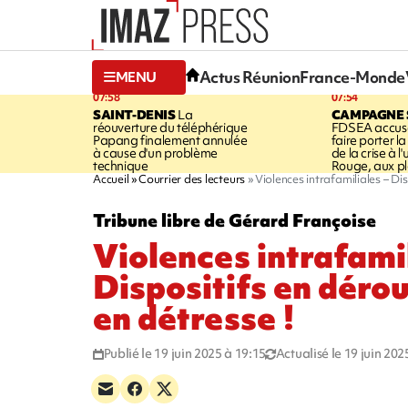
Actus Réunion
France-Monde
MENU
07:58
07:54
SAINT-DENIS
La
CAMPAGNE 
réouverture du téléphérique
FDSEA accuse
Papang finalement annulée
faire porter l
à cause d'un problème
de la crise à l
technique
Rouge, aux pl
Accueil
Courrier des lecteurs
Violences intrafamiliales – Di
Tribune libre de Gérard Françoise
Violences intrafamil
Dispositifs en déro
en détresse !
Publié le 19 juin 2025 à 19:15
Actualisé le 19 juin 202