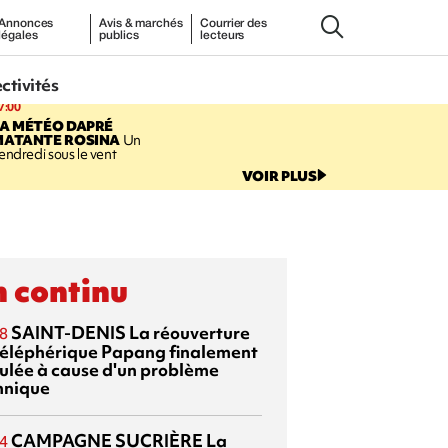
Annonces
Avis & marchés
Courrier des
légales
publics
lecteurs
ectivités
7:00
LA MÉTÉO DAPRÉ
MATANTE ROSINA
Un
endredi sous le vent
VOIR PLUS
 continu
SAINT-DENIS
La réouverture
8
téléphérique Papang finalement
ulée à cause d'un problème
hnique
CAMPAGNE SUCRIÈRE
La
4