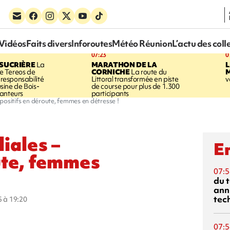
Vidéos
Faits divers
Inforoutes
Météo Réunion
L’actu des coll
07:23
0
SUCRIÈRE
La
MARATHON DE LA
 Tereos de
CORNICHE
La route du
a responsabilité
Littoral transformée en piste
v
'usine de Bois-
de course pour plus de 1.300
anteurs
participants
spositifs en déroute, femmes en détresse !
iales –
En
ute, femmes
07:5
du 
ann
tec
5 à 19:20
07:5