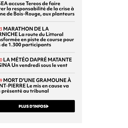
EA accuse Tereos de faire
er la responsabilité de la crise à
sine de Bois-Rouge, aux planteurs
MARATHON DE LA
3
RNICHE
La route du Littoral
nsformée en piste de course pour
s de 1.300 participants
LA MÉTÉO DAPRÉ MATANTE
0
SINA
Un vendredi sous le vent
MORT D'UNE GRAMOUNE À
9
NT-PIERRE
Le mis en cause va
e présenté au tribunal
PLUS D’INFOS