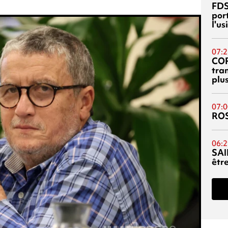
FDS
port
l'u
07:2
CO
tra
plu
07:0
RO
06:2
SAI
êtr