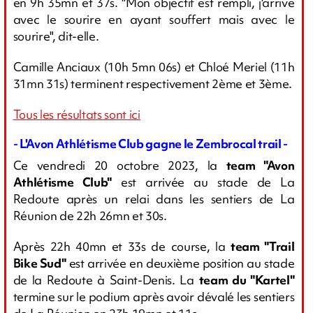
en 9h 35mn et 37s. "Mon objectif est rempli, j'arrive
avec le sourire en ayant souffert mais avec le
sourire", dit-elle.
Camille Anciaux (10h 5mn 06s) et Chloé Meriel (11h
31mn 31s) terminent respectivement 2ème et 3ème.
Tous les résultats sont ici
- L'Avon Athlétisme Club gagne le Zembrocal trail -
Ce vendredi 20 octobre 2023, la
team "Avon
Athlétisme Club"
est arrivée au stade de La
Redoute après un relai dans les sentiers de La
Réunion de 22h 26mn et 30s.
Après 22h 40mn et 33s de course, la
team "Trail
Bike Sud"
est arrivée en deuxième position au stade
de la Redoute à Saint-Denis. La
team du "Kartel"
termine sur le podium après avoir dévalé les sentiers