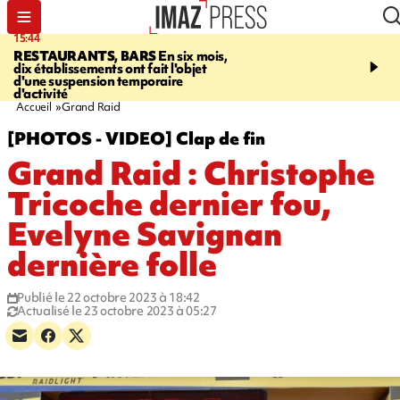
15:44
14:23
RESTAURANTS, BARS
En six mois,
AFRIQUE DU SUD
Aprè
dix établissements ont fait l'objet
massif de migrants, la p
d'une suspension temporaire
main-d'œuvre dans la na
d'activité
ciel
Accueil
Grand Raid
[PHOTOS - VIDEO] Clap de fin
Grand Raid : Christophe
Tricoche dernier fou,
Evelyne Savignan
dernière folle
Publié le 22 octobre 2023 à 18:42
Actualisé le 23 octobre 2023 à 05:27