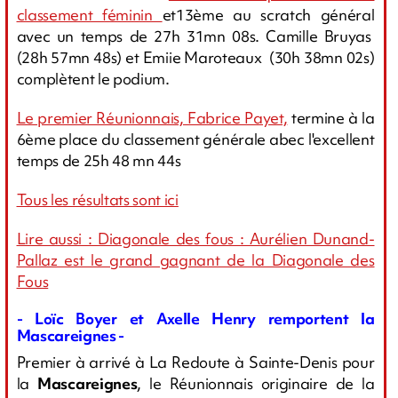
classement féminin
et13ème au scratch général
avec un temps de 27h 31mn 08s. Camille Bruyas
(28h 57mn 48s) et Emiie Maroteaux (30h 38mn 02s)
complètent le podium.
Le premier Réunionnais, Fabrice Payet,
termine à la
6ème place du classement générale abec l'excellent
temps de 25h 48 mn 44s
Tous les résultats sont ici
Lire aussi : Diagonale des fous : Aurélien Dunand-
Pallaz est le grand gagnant de la Diagonale des
Fous
- Loïc Boyer et Axelle Henry remportent la
Mascareignes -
Premier à arrivé à La Redoute à Sainte-Denis pour
la
Mascareignes
, le Réunionnais originaire de la