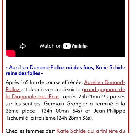
-
Aurélien Dunand-Pallaz
roi des fous,
Katie Schide
reine des folles -
Après 165 km de course effrénée,
Aurélien Dunand-
Pallaz
est depuis vendredi soir le
grand gagnant de
la Diagonale des Fous
, après 23h21mn23s passés
sur les sentiers. Germain Grangier a terminé à la
2ème place (24h 00mn 54s) et Jean-Philippe
Tschumi à la troisième (24h 28mn 36s).
Chez les femmes c'est
Katie Schide qui a fini tête du