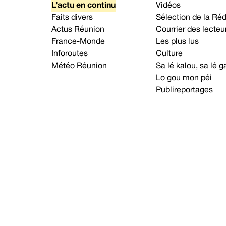
L’actu en continu
Vidéos
Faits divers
Sélection de la Ré
Actus Réunion
Courrier des lecteu
France-Monde
Les plus lus
Inforoutes
Culture
Météo Réunion
Sa lé kalou, sa lé
Lo gou mon péi
Publireportages
A propos d’Imaz Press
Nou