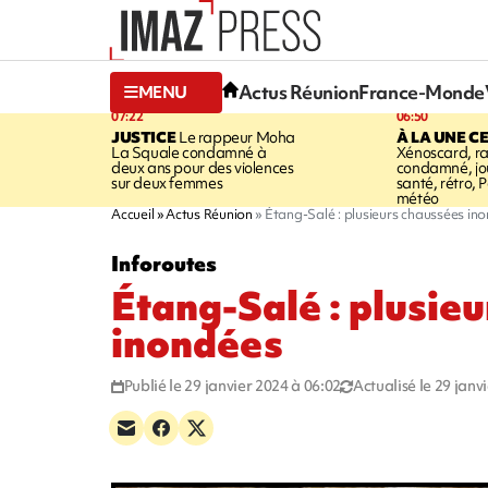
Actus Réunion
France-Monde
MENU
07:22
06:50
JUSTICE
Le rappeur Moha
À LA UNE C
La Squale condamné à
Xénoscard, r
deux ans pour des violences
condamné, jou
sur deux femmes
santé, rétro, P
météo
Accueil
Actus Réunion
Étang-Salé : plusieurs chaussées in
Inforoutes
Étang-Salé : plusie
inondées
Publié le 29 janvier 2024 à 06:02
Actualisé le 29 janv