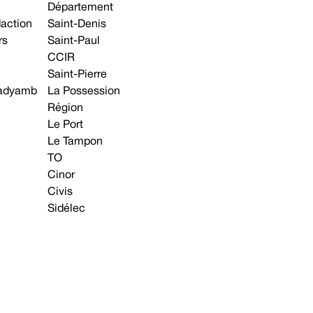
Département
daction
Saint-Denis
rs
Saint-Paul
CCIR
Saint-Pierre
 gadyamb
La Possession
Région
Le Port
Le Tampon
TO
Cinor
Civis
Sidélec
Annonces légales
Avis & Marchés publics
s contacter
Plan du site
Mentions légales
Préférences cookie