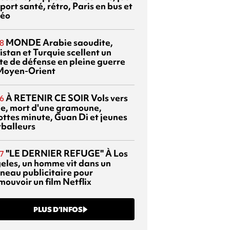
port santé, rétro, Paris en bus et
éo
MONDE
Arabie saoudite,
8
istan et Turquie scellent un
te de défense en pleine guerre
Moyen-Orient
À RETENIR CE SOIR
Vols vers
6
sie, mort d'une gramoune,
ottes minute, Guan Di et jeunes
tballeurs
"LE DERNIER REFUGE"
À Los
7
eles, un homme vit dans un
neau publicitaire pour
mouvoir un film Netflix
PLUS D’INFOS