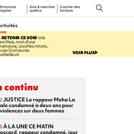
Annonces
Avis & marchés
Courrier des
légales
publics
lecteurs
ectivités
0:06
 RETENIR CE SOIR
Vols
ers l'Asie, mort d'une
ramoune, cocottes minute,
uan Di et jeunes
VOIR PLUS
ootballeurs
 continu
JUSTICE
Le rappeur Moha La
2
ale condamné à deux ans pour
 violences sur deux femmes
À LA UNE CE MATIN
0
oscard, rappeur condamné, jour