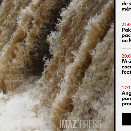
de s
mét
21:0
Pak
pac
au 
20:0
l'A
coc
foo
17:1
Ang
pan
pro