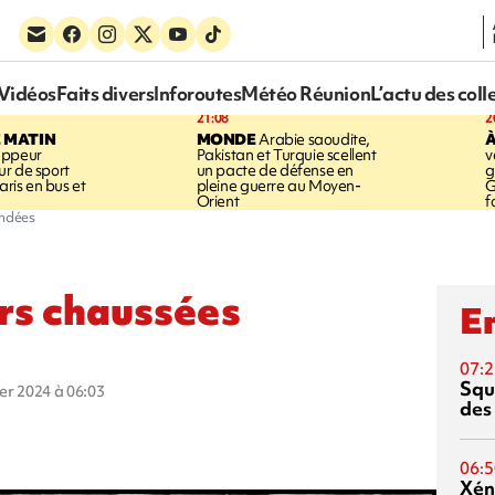
Vidéos
Faits divers
Inforoutes
Météo Réunion
L’actu des coll
21:08
2
E MATIN
MONDE
Arabie saoudite,
À
appeur
Pakistan et Turquie scellent
v
r de sport
un pacte de défense en
g
aris en bus et
pleine guerre au Moyen-
G
Orient
f
ondées
urs chaussées
En
07:2
Squ
ier 2024 à 06:03
des
06:5
Xén