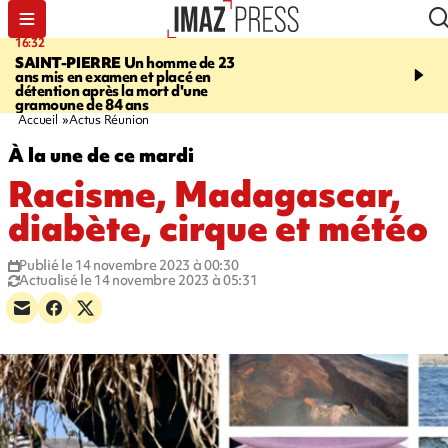
16:32
21:08
SAINT-PIERRE
Un homme de 23
MONDE
Arabie saoudit
ans mis en examen et placé en
et Turquie scellent un p
détention après la mort d'une
défense en pleine guerr
gramoune de 84 ans
Orient
Accueil
Actus Réunion
À la une de ce mardi
Racisme, Madagascar,
diabète, cirque et météo
Publié le 14 novembre 2023 à 00:30
Actualisé le 14 novembre 2023 à 05:31