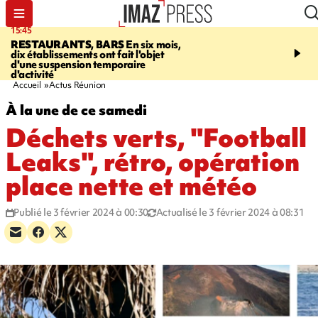
15:45
17:17
RESTAURANTS, BARS
En six mois,
"LE DERNIER REFUG
dix établissements ont fait l'objet
Angeles, un homme vit 
d'une suspension temporaire
panneau publicitaire po
d'activité
promouvoir un film Netf
Accueil
Actus Réunion
À la une de ce samedi
Déchets verts, "Football
Leaks", rétro, opération
place nette et météo
Publié le 3 février 2024 à 00:30
Actualisé le 3 février 2024 à 08:31