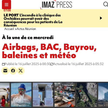
07:08
09:56
LE PORT
L'incendie à la clinique des
VIOLENCES SEXUELL
Orchidées pourrait avoir des
MINEURS
L'association 
conséquences pour les patients de La
judiciaire dénonce une "
Réunion
Darmanin
Accueil
Actus Réunion
À la une de ce mercredi
Airbags, BAC, Bayrou,
baleines et météo
Publié le 16 juillet 2025 à 00:30
Actualisé le 16 juillet 2025 à 05:32