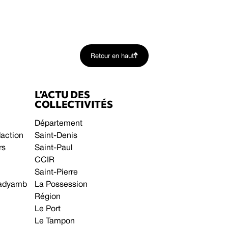
Retour en haut
L’ACTU DES
COLLECTIVITÉS
Département
daction
Saint-Denis
rs
Saint-Paul
CCIR
Saint-Pierre
 gadyamb
La Possession
Région
Le Port
Le Tampon