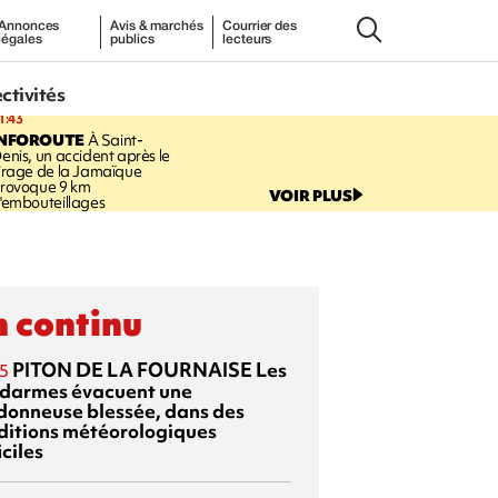
Annonces
Avis & marchés
Courrier des
légales
publics
lecteurs
ectivités
1:43
INFOROUTE
À Saint-
enis, un accident après le
irage de la Jamaïque
rovoque 9 km
VOIR PLUS
'embouteillages
 continu
PITON DE LA FOURNAISE
Les
5
darmes évacuent une
donneuse blessée, dans des
ditions météorologiques
iciles