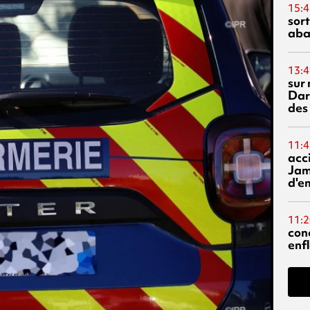
15:4
sor
aba
13:4
sur 
Dar
des
11:4
acci
Jam
d'e
11:2
con
enf