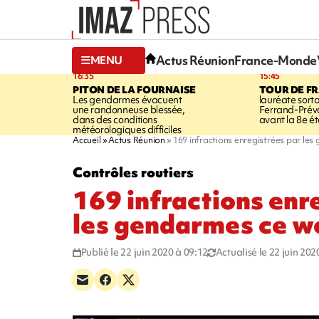
Actus Réunion
France-Monde
MENU
16:35
15:45
PITON DE LA FOURNAISE
TOUR DE F
Les gendarmes évacuent
lauréate sort
une randonneuse blessée,
Ferrand-Pré
dans des conditions
avant la 8e é
météorologiques difficiles
Accueil
Actus Réunion
169 infractions enregistrées par le
Contrôles routiers
169 infractions enr
les gendarmes ce w
Publié le 22 juin 2020 à 09:12
Actualisé le 22 juin 202