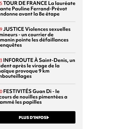
TOUR DE FRANCE
La lauréate
5
tante Pauline Ferrand-Prévot
ndonne avant la 8e étape
JUSTICE
Violences sexuelles
9
mineurs - un courrier de
manin pointe les défaillances
 enquêtes
INFOROUTE
À Saint-Denis, un
3
dent après le virage de la
aïque provoque 9 km
mbouteillages
FESTIVITÉS
Guan Di - le
0
cours de nouilles pimentées a
lammé les papilles
PLUS D’INFOS