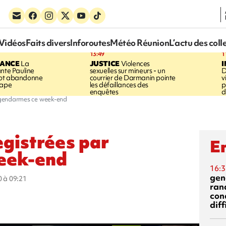
Vidéos
Faits divers
Inforoutes
Météo Réunion
L’actu des coll
13:49
1
RANCE
La
JUSTICE
Violences
ante Pauline
sexuelles sur mineurs - un
D
vot abandonne
courrier de Darmanin pointe
v
tape
les défaillances des
p
enquêtes
d
s gendarmes ce week-end
egistrées par
En
eek-end
16:3
gen
0 à 09:21
ran
con
diff