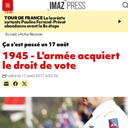
15:45
20:17
TOUR DE FRANCE
La lauréate
À RETENIR CE SOIR
Sé
sortante Pauline Ferrand-Prévot
routière, concours de nou
abandonne avant la 8e étape
du littoral fermée, courr
Darmanin et évacuation
Accueil
Actus Réunion
Ça s'est passé un 17 août
1945 - L'armée acquiert
le droit de vote
Publié le 17 août 2017 à 02:56