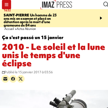
16:32
21:08
SAINT-PIERRE
Un homme de 23
MONDE
Arabie saoudit
ans mis en examen et placé en
et Turquie scellent un p
détention après la mort d'une
défense en pleine guerr
gramoune de 84 ans
Orient
Accueil
Actus Réunion
Ça s'est passé un 15 janvier
2010 - Le soleil et la lune
unis le temps d'une
éclipse
Publié le 15 janvier 2017 à 03:56