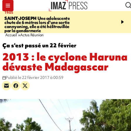
19:05
20:44
SAINT-JOSEPH
Une adolescente
À RETENIR CE SOIR
G
chute de 6 mètres lors d'une sortie
rouée de coups, cycliste,
cannyoning, elle a été hélitreuillée
personne disparue et c
par la gendarmerie
para-natation
Accueil
Actus Réunion
Ça s'est passé un 22 février
2013 : le cyclone Haruna
dévaste Madagascar
Publié le 22 février 2017 à 00:59