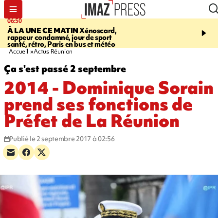
06:50
08:53
À LA UNE CE MATIN
Xénoscard,
SAINT-PAUL
JOUR DE
rappeur condamné, jour de sport
SANTÉ 2026
bouger, s’
santé, rétro, Paris en bus et météo
prendre soin de sa santé
Accueil
Actus Réunion
Ça s'est passé 2 septembre
2014 - Dominique Sorain
prend ses fonctions de
Préfet de La Réunion
Publié le 2 septembre 2017 à 02:56