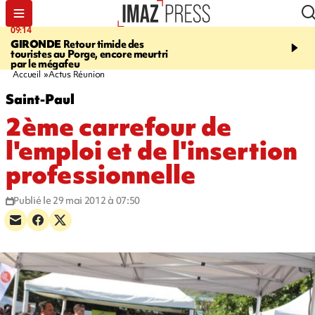
09:14
13:09
GIRONDE
Retour timide des
CONFLIT
Des échanges
touristes au Porge, encore meurtri
font cinq morts en Ukrai
par le mégafeu
Russie
Accueil
Actus Réunion
Saint-Paul
2ème carrefour de
l'emploi et de l'insertion
professionnelle
Publié le 29 mai 2012 à 07:50