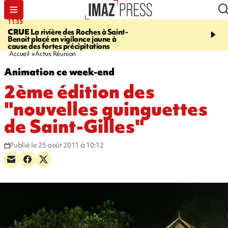
11:35
11:57
CRUE
La rivière des Roches à Saint-
SAINT-DENIS
Le télép
Benoit placé en vigilance jaune à
Papang a repris du servi
cause des fortes précipitations
Accueil
Actus Réunion
Animation ce week-end
2ème édition des
"nouvelles guinguettes
de Saint-Gilles"
Publié le 25 août 2011 à 10:12