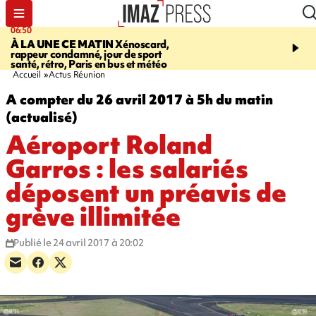
06:50
08:53
À LA UNE CE MATIN
Xénoscard,
SAINT-PAUL
JOUR DE
rappeur condamné, jour de sport
SANTÉ 2026
bouger, s’
santé, rétro, Paris en bus et météo
prendre soin de sa santé
Accueil
Actus Réunion
A compter du 26 avril 2017 à 5h du matin
(actualisé)
Aéroport Roland
Garros : les salariés
déposent un préavis de
grève illimitée
Publié le 24 avril 2017 à 20:02