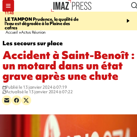
11:48
12:48
LE TAMPON
Prudence, la qualité de
SAINT-PAUL
Nouvelle 
l'eau est dégradée à la Plaine des
Cap Lahoussaye du 10 a
cafres
Accueil
Actus Réunion
Les secours sur place
Accident à Saint-Benoît :
un motard dans un état
grave après une chute
Publié le 13 janvier 2024 à 07:19
Actualisé le 13 janvier 2024 à 07:22