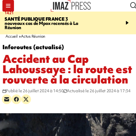
14:21
15:45
SANTÉ PUBLIQUE FRANCE
3
RESTAURANTS, BAR
nouveaux cas de Mpox recensés à La
dix établissements ont fa
Réunion
d'une suspension tempo
d'activité
Accueil
Actus Réunion
Inforoutes (actualisé)
Accident au Cap
Lahoussaye : la route est
rouverte à la circulation
Publié le 26 juillet 2024 à 14:50
Actualisé le 26 juillet 2024 à 17:34