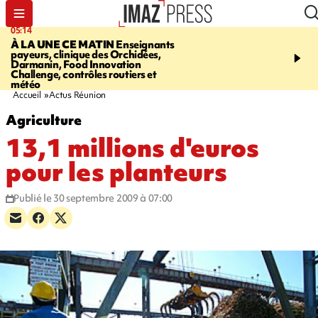
05:14
07:08
À LA UNE CE MATIN
Enseignants
LE PORT
L'incendie à la
payeurs, clinique des Orchidées,
Orchidées pourrait avoi
Darmanin, Food Innovation
conséquences pour les p
Challenge, contrôles routiers et
Réunion
météo
Accueil
Actus Réunion
Agriculture
13,1 millions d'euros
pour les planteurs
Publié le 30 septembre 2009 à 07:00