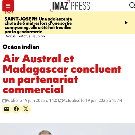
19:05
20:44
SAINT-JOSEPH
Une adolescente
À RETENIR CE SOIR
G
chute de 6 mètres lors d'une sortie
rouée de coups, cycliste,
cannyoning, elle a été hélitreuillée
personne disparue et c
par la gendarmerie
para-natation
Accueil
Actus Réunion
Océan indien
Air Austral et
Madagascar concluent
un partenariat
commercial
Publié le 19 juin 2025 à 14:01
Actualisé le 19 juin 2025 à 15:44