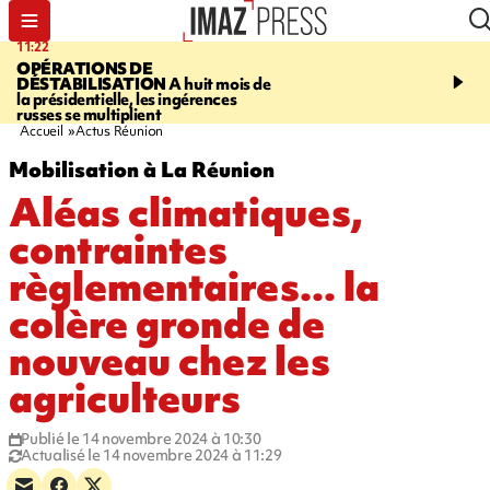
11:22
14:51
OPÉRATIONS DE
PARA-NATATION
Le P
DÉSTABILISATION
A huit mois de
Rivière triple champion
la présidentielle, les ingérences
russes se multiplient
Accueil
Actus Réunion
Mobilisation à La Réunion
Aléas climatiques,
contraintes
règlementaires... la
colère gronde de
nouveau chez les
agriculteurs
Publié le 14 novembre 2024 à 10:30
Actualisé le 14 novembre 2024 à 11:29